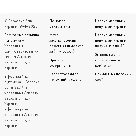
© Верховна Рада
Пошук за
Надано народним
України 1994—2026
реквізитами
депутатам України
Програмно-технічна
Архів
Надано народним
підтримка
—
законопроєктів,
депутатам України
Управління
проєктів інших актів
документів до ЗП
комп'ютеризованих
за ( III – IX скл.)
Знаходяться на
систем Апарату
Правила
опрацюванні в
Верховної Ради
оформлення
комітетах
України
Зареєстровані за
Прийняті на поточній
Iнформаційна
поточний тиждень
сесії
підтримка — Головне
організаційне
управління Апарату
Верховної Ради
України,
Інформаційне
управління Апарату
Верховної Ради
України