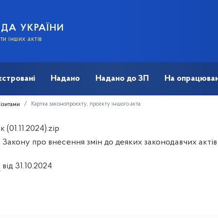
АДА УКРАЇНИ
и інших актів
єстровані
Надано
Надано до ЗП
На опрацюван
Картка законопроєкту, проєкту іншого акта
візитами
 (01.11.2024).zip
 Закону про внесення змін до деяких законодавчих акті
1
від 31.10.2024