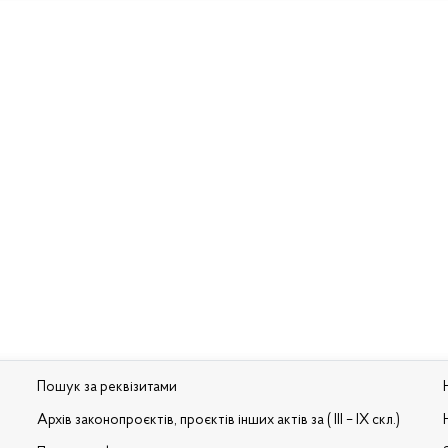
Пошук за реквізитами
Архів законопроєктів, проєктів інших актів за ( III – IX скл.)