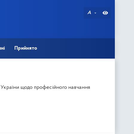
A
ні
Прийнято
в України щодо професійного навчання