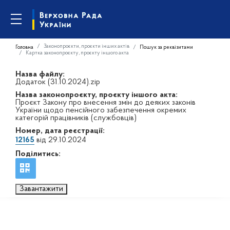
Законопроєкти, проєкти інших актів
Головна
Пошук за реквізитами
Картка законопроєкту, проєкту іншого акта
Назва файлу:
Додаток (31.10.2024).zip
Назва законопроєкту, проєкту іншого акта:
Проєкт Закону про внесення змін до деяких законів
України щодо пенсійного забезпечення окремих
категорій працівників (службовців)
Номер, дата реєстрації:
12165
від 29.10.2024
Поділитись:
Завантажити