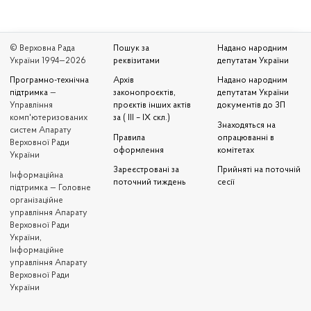
© Верховна Рада
Пошук за
Надано народним
України 1994—2026
реквізитами
депутатам України
Програмно-технічна
Архів
Надано народним
підтримка
—
законопроєктів,
депутатам України
Управління
проєктів інших актів
документів до ЗП
комп'ютеризованих
за ( III – IX скл.)
Знаходяться на
систем Апарату
Правила
опрацюванні в
Верховної Ради
оформлення
комітетах
України
Зареєстровані за
Прийняті на поточній
Iнформаційна
поточний тиждень
сесії
підтримка — Головне
організаційне
управління Апарату
Верховної Ради
України,
Інформаційне
управління Апарату
Верховної Ради
України