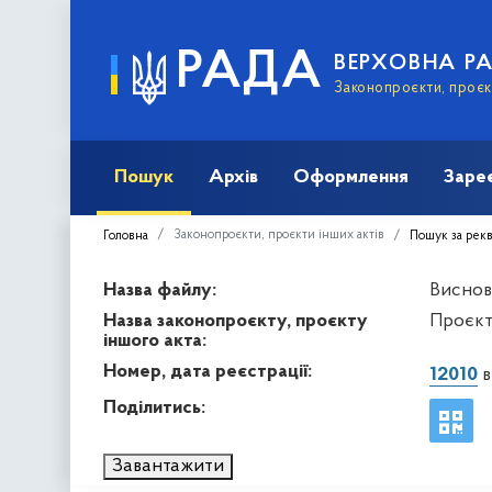
РАДА
ВЕРХОВНА Р
Законопроєкти, проєкт
Пошук
Архів
Оформлення
Заре
Законопроєкти, проєкти інших актів
Головна
Пошук за рек
Назва файлу:
Висново
Назва законопроєкту, проєкту
Проєкт 
іншого акта:
Номер, дата реєстрації:
12010
в
Поділитись:
Завантажити