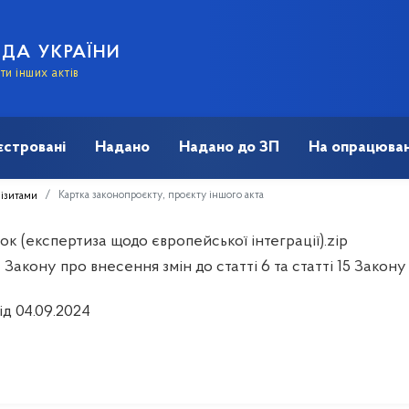
АДА УКРАЇНИ
и інших актів
єстровані
Надано
Надано до ЗП
На опрацюван
Картка законопроєкту, проєкту іншого акта
візитами
к (експертиза щодо європейської інтеграції).zip
Закону про внесення змін до статті 6 та статті 15 Закон
ід 04.09.2024