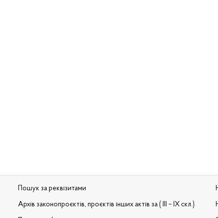
Пошук за реквізитами
Архів законопроєктів, проєктів інших актів за ( III – IX скл.)