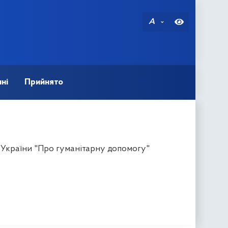
A
ні
Прийнято
у України "Про гуманітарну допомогу"