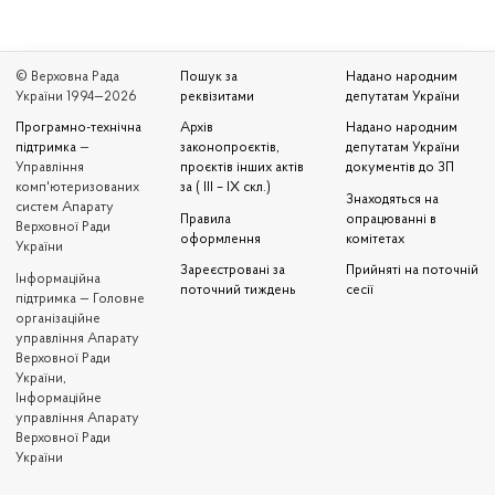
© Верховна Рада
Пошук за
Надано народним
України 1994—2026
реквізитами
депутатам України
Програмно-технічна
Архів
Надано народним
підтримка
—
законопроєктів,
депутатам України
Управління
проєктів інших актів
документів до ЗП
комп'ютеризованих
за ( III – IX скл.)
Знаходяться на
систем Апарату
Правила
опрацюванні в
Верховної Ради
оформлення
комітетах
України
Зареєстровані за
Прийняті на поточній
Iнформаційна
поточний тиждень
сесії
підтримка — Головне
організаційне
управління Апарату
Верховної Ради
України,
Інформаційне
управління Апарату
Верховної Ради
України