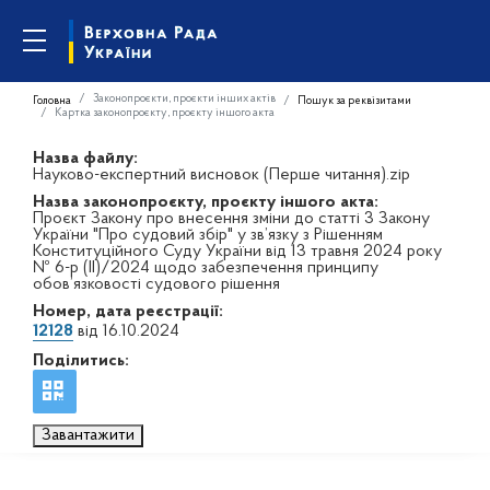
Законопроєкти, проєкти інших актів
Головна
Пошук за реквізитами
Картка законопроєкту, проєкту іншого акта
Назва файлу:
Науково-експертний висновок (Перше читання).zip
Назва законопроєкту, проєкту іншого акта:
Проєкт Закону про внесення зміни до статті 3 Закону
України "Про судовий збір" у зв’язку з Рішенням
Конституційного Суду України від 13 травня 2024 року
№ 6-р (ІІ)/2024 щодо забезпечення принципу
обов’язковості судового рішення
Номер, дата реєстрації:
12128
від 16.10.2024
Поділитись:
Завантажити