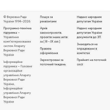
© Верховна Рада
Пошук за
Надано народним
України 1994—2026
реквізитами
депутатам України
Програмно-технічна
Архів
Надано народним
підтримка
—
законопроєктів,
депутатам України
Управління
проєктів інших актів
документів до ЗП
комп'ютеризованих
за ( III – IX скл.)
Знаходяться на
систем Апарату
Правила
опрацюванні в
Верховної Ради
оформлення
комітетах
України
Зареєстровані за
Прийняті на поточній
Iнформаційна
поточний тиждень
сесії
підтримка — Головне
організаційне
управління Апарату
Верховної Ради
України,
Інформаційне
управління Апарату
Верховної Ради
України