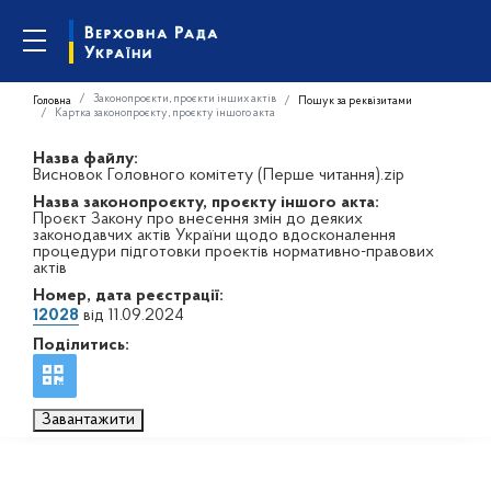
Законопроєкти, проєкти інших актів
Головна
Пошук за реквізитами
Картка законопроєкту, проєкту іншого акта
Назва файлу:
Висновок Головного комітету (Перше читання).zip
Назва законопроєкту, проєкту іншого акта:
Проєкт Закону про внесення змін до деяких
законодавчих актів України щодо вдосконалення
процедури підготовки проектів нормативно-правових
актів
Номер, дата реєстрації:
12028
від 11.09.2024
Поділитись:
Завантажити