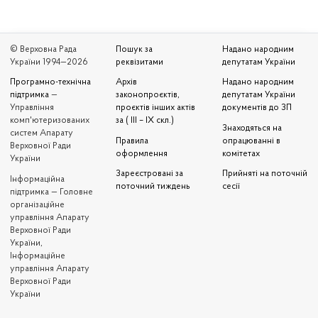
© Верховна Рада
Пошук за
Надано народним
України 1994—2026
реквізитами
депутатам України
Програмно-технічна
Архів
Надано народним
підтримка
—
законопроєктів,
депутатам України
Управління
проєктів інших актів
документів до ЗП
комп'ютеризованих
за ( III – IX скл.)
Знаходяться на
систем Апарату
Правила
опрацюванні в
Верховної Ради
оформлення
комітетах
України
Зареєстровані за
Прийняті на поточній
Iнформаційна
поточний тиждень
сесії
підтримка — Головне
організаційне
управління Апарату
Верховної Ради
України,
Інформаційне
управління Апарату
Верховної Ради
України