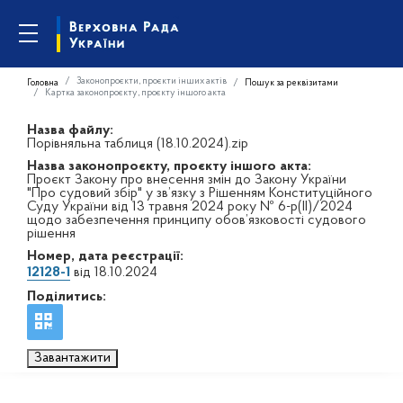
Законопроєкти, проєкти інших актів
Головна
Пошук за реквізитами
Картка законопроєкту, проєкту іншого акта
Назва файлу:
Порівняльна таблиця (18.10.2024).zip
Назва законопроєкту, проєкту іншого акта:
Проєкт Закону про внесення змін до Закону України
"Про судовий збір" у зв’язку з Рішенням Конституційного
Суду України від 13 травня 2024 року № 6-р(ІІ)/2024
щодо забезпечення принципу обов’язковості судового
рішення
Номер, дата реєстрації:
12128-1
від 18.10.2024
Поділитись:
Завантажити