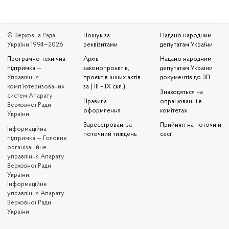
© Верховна Рада
Пошук за
Надано народним
України 1994—2026
реквізитами
депутатам України
Програмно-технічна
Архів
Надано народним
підтримка
—
законопроєктів,
депутатам України
Управління
проєктів інших актів
документів до ЗП
комп'ютеризованих
за ( III – IX скл.)
Знаходяться на
систем Апарату
Правила
опрацюванні в
Верховної Ради
оформлення
комітетах
України
Зареєстровані за
Прийняті на поточній
Iнформаційна
поточний тиждень
сесії
підтримка — Головне
організаційне
управління Апарату
Верховної Ради
України,
Інформаційне
управління Апарату
Верховної Ради
України