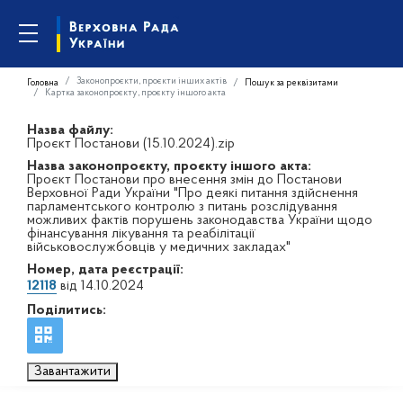
Законопроєкти, проєкти інших актів
Головна
Пошук за реквізитами
Картка законопроєкту, проєкту іншого акта
Назва файлу:
Проєкт Постанови (15.10.2024).zip
Назва законопроєкту, проєкту іншого акта:
Проєкт Постанови про внесення змін до Постанови
Верховної Ради України "Про деякі питання здійснення
парламентського контролю з питань розслідування
можливих фактів порушень законодавства України щодо
фінансування лікування та реабілітації
військовослужбовців у медичних закладах"
Номер, дата реєстрації:
12118
від 14.10.2024
Поділитись:
Завантажити