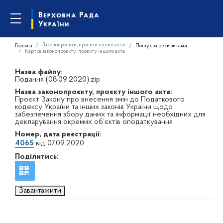
Законопроєкти, проєкти інших актів
Головна
Пошук за реквізитами
Картка законопроєкту, проєкту іншого акта
Назва файлу:
Подання (08.09.2020).zip
Назва законопроєкту, проєкту іншого акта:
Проєкт Закону про внесення змін до Податкового
кодексу України та інших законів України щодо
забезпечення збору даних та інформації необхідних для
декларування окремих об’єктів оподаткування
Номер, дата реєстрації:
4065
від 07.09.2020
Поділитись:
Завантажити