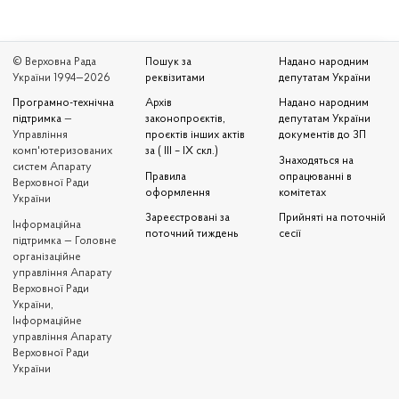
© Верховна Рада
Пошук за
Надано народним
України 1994—2026
реквізитами
депутатам України
Програмно-технічна
Архів
Надано народним
підтримка
—
законопроєктів,
депутатам України
Управління
проєктів інших актів
документів до ЗП
комп'ютеризованих
за ( III – IX скл.)
Знаходяться на
систем Апарату
Правила
опрацюванні в
Верховної Ради
оформлення
комітетах
України
Зареєстровані за
Прийняті на поточній
Iнформаційна
поточний тиждень
сесії
підтримка — Головне
організаційне
управління Апарату
Верховної Ради
України,
Інформаційне
управління Апарату
Верховної Ради
України