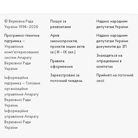
© Верховна Рада
Пошук за
Надано народним
України 1994—2026
реквізитами
депутатам України
Програмно-технічна
Архів
Надано народним
підтримка
—
законопроєктів,
депутатам України
Управління
проєктів інших актів
документів до ЗП
комп'ютеризованих
за ( III – IX скл.)
Знаходяться на
систем Апарату
Правила
опрацюванні в
Верховної Ради
оформлення
комітетах
України
Зареєстровані за
Прийняті на поточній
Iнформаційна
поточний тиждень
сесії
підтримка — Головне
організаційне
управління Апарату
Верховної Ради
України,
Інформаційне
управління Апарату
Верховної Ради
України