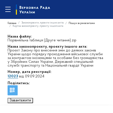
Законопроєкти, проєкти інших актів
Головна
Пошук за реквізитами
Картка законопроєкту, проєкту іншого акта
Назва файлу:
Порівняльна таблиця (Друге читання).zip
Назва законопроєкту, проєкту іншого акта:
Проєкт Закону про внесення змін до деяких законів
України щодо порядку проходження військової служби
за контрактом іноземцями та особами без громадянства
у Збройних Силах України, Державній спеціальній
службі транспорту та Національній гвардії України
Номер, дата реєстрації:
12023
від 09.09.2024
Поділитись:
Завантажити