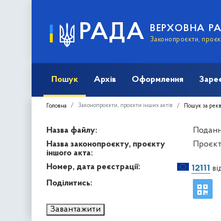
РАДА
ВЕРХОВНА Р
Законопроєкти, проєкт
Пошук
Архів
Оформлення
Заре
Законопроєкти, проєкти інших актів
Головна
Пошук за рек
Назва файлу:
Подання
Назва законопроєкту, проєкту
Проєкт
іншого акта:
Номер, дата реєстрації:
12111
ві
Поділитись:
Завантажити