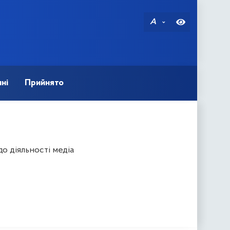
A
ні
Прийнято
о діяльності медіа