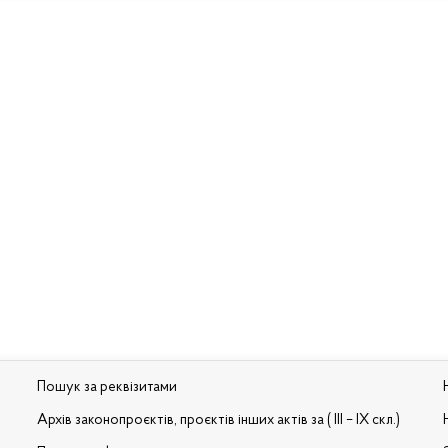
Пошук за реквізитами
Архів законопроєктів, проєктів інших актів за ( III – IX скл.)