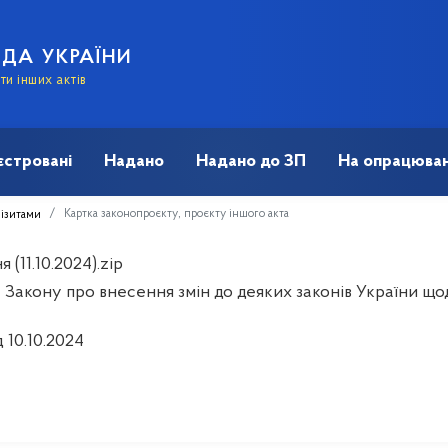
АДА УКРАЇНИ
и інших актів
єстровані
Надано
Надано до ЗП
На опрацюван
Картка законопроєкту, проєкту іншого акта
візитами
 (11.10.2024).zip
 Закону про внесення змін до деяких законів України щод
д 10.10.2024