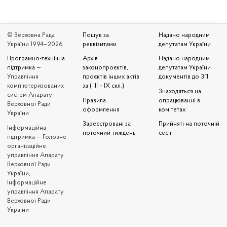
© Верховна Рада
Пошук за
Надано народним
України 1994—2026
реквізитами
депутатам України
Програмно-технічна
Архів
Надано народним
підтримка
—
законопроєктів,
депутатам України
Управління
проєктів інших актів
документів до ЗП
комп'ютеризованих
за ( III – IX скл.)
Знаходяться на
систем Апарату
Правила
опрацюванні в
Верховної Ради
оформлення
комітетах
України
Зареєстровані за
Прийняті на поточній
Iнформаційна
поточний тиждень
сесії
підтримка — Головне
організаційне
управління Апарату
Верховної Ради
України,
Інформаційне
управління Апарату
Верховної Ради
України