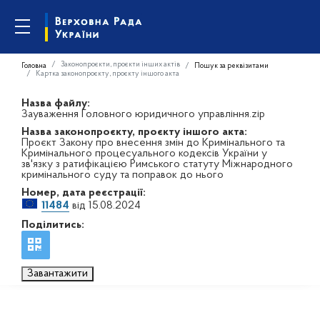
Законопроєкти, проєкти інших актів
Головна
Пошук за реквізитами
Картка законопроєкту, проєкту іншого акта
Назва файлу:
Зауваження Головного юридичного управління.zip
Назва законопроєкту, проєкту іншого акта:
Проєкт Закону про внесення змін до Кримінального та
Кримінального процесуального кодексів України у
зв'язку з ратифікацією Римського статуту Міжнародного
кримінального суду та поправок до нього
Номер, дата реєстрації:
11484
від 15.08.2024
Поділитись:
Завантажити