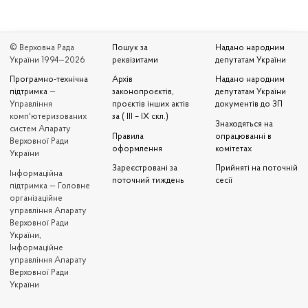
© Верховна Рада
Пошук за
Надано народним
України 1994—2026
реквізитами
депутатам України
Програмно-технічна
Архів
Надано народним
підтримка
—
законопроєктів,
депутатам України
Управління
проєктів інших актів
документів до ЗП
комп'ютеризованих
за ( III – IX скл.)
Знаходяться на
систем Апарату
Правила
опрацюванні в
Верховної Ради
оформлення
комітетах
України
Зареєстровані за
Прийняті на поточній
Iнформаційна
поточний тиждень
сесії
підтримка — Головне
організаційне
управління Апарату
Верховної Ради
України,
Інформаційне
управління Апарату
Верховної Ради
України