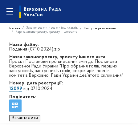
Законопроєкти, проєкти інших актів
Головна
Пошук за реквізитами
Картка законопроєкту, проєкту іншого акта
Назва файлу:
Подання (07.10.2024).zip
Назва законопроєкту, проєкту іншого акта:
Проєкт Постанови про внесення змін до Постанови
Верховної Ради України "Про обрання голів, перших
заступників, заступників голів, секретарів, членів
комітетів Верховної Ради України дев’ятого скликання"
Номер, дата реєстрації:
12099
від 07.10.2024
Поділитись:
Завантажити