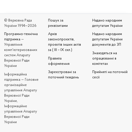
© Верховна Рада
Пошук за
Надано народним
України 1994—2026
реквізитами
депутатам України
Програмно-технічна
Архів
Надано народним
підтримка
—
законопроєктів,
депутатам України
Управління
проєктів інших актів
документів до ЗП
комп'ютеризованих
за ( III – IX скл.)
Знаходяться на
систем Апарату
Правила
опрацюванні в
Верховної Ради
оформлення
комітетах
України
Зареєстровані за
Прийняті на поточній
Iнформаційна
поточний тиждень
сесії
підтримка — Головне
організаційне
управління Апарату
Верховної Ради
України,
Інформаційне
управління Апарату
Верховної Ради
України