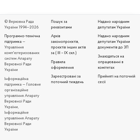
© Верховна Рада
Пошук за
Надано народним
України 1994—2026
реквізитами
депутатам України
Програмно-технічна
Архів
Надано народним
підтримка
—
законопроєктів,
депутатам України
Управління
проєктів інших актів
документів до ЗП
комп'ютеризованих
за ( III – IX скл.)
Знаходяться на
систем Апарату
Правила
опрацюванні в
Верховної Ради
оформлення
комітетах
України
Зареєстровані за
Прийняті на поточній
Iнформаційна
поточний тиждень
сесії
підтримка — Головне
організаційне
управління Апарату
Верховної Ради
України,
Інформаційне
управління Апарату
Верховної Ради
України