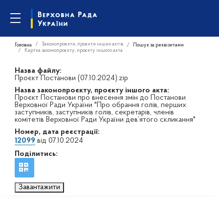
Законопроєкти, проєкти інших актів
Головна
Пошук за реквізитами
Картка законопроєкту, проєкту іншого акта
Назва файлу:
Проєкт Постанови (07.10.2024).zip
Назва законопроєкту, проєкту іншого акта:
Проєкт Постанови про внесення змін до Постанови
Верховної Ради України "Про обрання голів, перших
заступників, заступників голів, секретарів, членів
комітетів Верховної Ради України дев’ятого скликання"
Номер, дата реєстрації:
12099
від 07.10.2024
Поділитись:
Завантажити