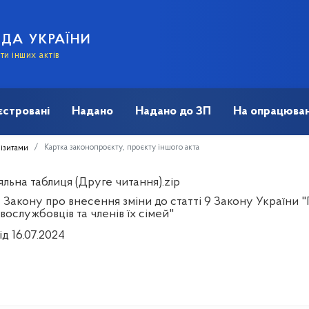
АДА УКРАЇНИ
и інших актів
єстровані
Надано
Надано до ЗП
На опрацюван
Картка законопроєкту, проєкту іншого акта
візитами
льна таблиця (Друге читання).zip
 Закону про внесення зміни до статті 9 Закону України "
вослужбовців та членів їх сімей"
ід 16.07.2024