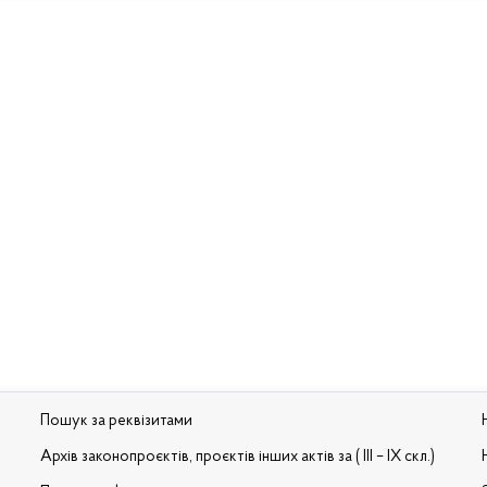
Пошук за реквізитами
Архів законопроєктів, проєктів інших актів за ( III – IX скл.)