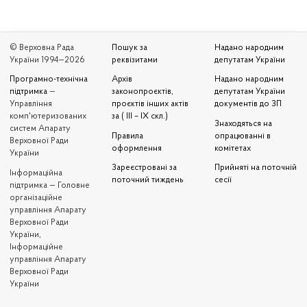
© Верховна Рада
Пошук за
Надано народним
України 1994—2026
реквізитами
депутатам України
Програмно-технічна
Архів
Надано народним
підтримка
—
законопроєктів,
депутатам України
Управління
проєктів інших актів
документів до ЗП
комп'ютеризованих
за ( III – IX скл.)
Знаходяться на
систем Апарату
Правила
опрацюванні в
Верховної Ради
оформлення
комітетах
України
Зареєстровані за
Прийняті на поточній
Iнформаційна
поточний тиждень
сесії
підтримка — Головне
організаційне
управління Апарату
Верховної Ради
України,
Інформаційне
управління Апарату
Верховної Ради
України