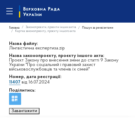
Законопроєкти, проєкти інших актів
Головна
Пошук за реквізитами
Картка законопроєкту, проєкту іншого акта
Назва файлу:
Лінгвістична експертиза.zip
Назва законопроєкту, проєкту іншого акта:
Проєкт Закону про внесення зміни до статті 9 Закону
України "Про соціальний і правовий захист
військовослужбовців та членів їх сімей"
Номер, дата реєстрації:
11407
від 16.07.2024
Поділитись:
Завантажити