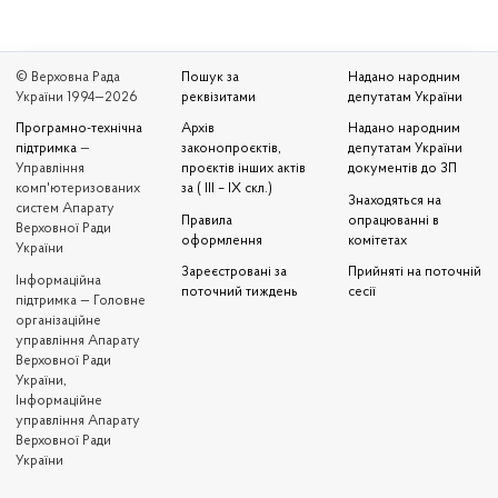
© Верховна Рада
Пошук за
Надано народним
України 1994—2026
реквізитами
депутатам України
Програмно-технічна
Архів
Надано народним
підтримка
—
законопроєктів,
депутатам України
Управління
проєктів інших актів
документів до ЗП
комп'ютеризованих
за ( III – IX скл.)
Знаходяться на
систем Апарату
Правила
опрацюванні в
Верховної Ради
оформлення
комітетах
України
Зареєстровані за
Прийняті на поточній
Iнформаційна
поточний тиждень
сесії
підтримка — Головне
організаційне
управління Апарату
Верховної Ради
України,
Інформаційне
управління Апарату
Верховної Ради
України