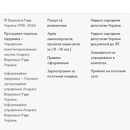
© Верховна Рада
Пошук за
Надано народним
України 1994—2026
реквізитами
депутатам України
Програмно-технічна
Архів
Надано народним
підтримка
—
законопроєктів,
депутатам України
Управління
проєктів інших актів
документів до ЗП
комп'ютеризованих
за ( III – IX скл.)
Знаходяться на
систем Апарату
Правила
опрацюванні в
Верховної Ради
оформлення
комітетах
України
Зареєстровані за
Прийняті на поточній
Iнформаційна
поточний тиждень
сесії
підтримка — Головне
організаційне
управління Апарату
Верховної Ради
України,
Інформаційне
управління Апарату
Верховної Ради
України