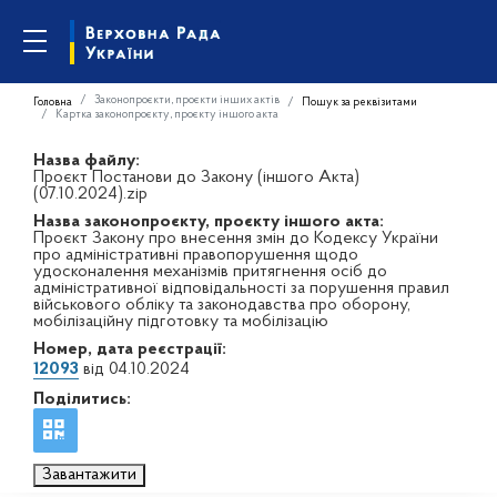
Законопроєкти, проєкти інших актів
Головна
Пошук за реквізитами
Картка законопроєкту, проєкту іншого акта
Назва файлу:
Проєкт Постанови до Закону (іншого Акта)
(07.10.2024).zip
Назва законопроєкту, проєкту іншого акта:
Проєкт Закону про внесення змін до Кодексу України
про адміністративні правопорушення щодо
удосконалення механізмів притягнення осіб до
адміністративної відповідальності за порушення правил
військового обліку та законодавства про оборону,
мобілізаційну підготовку та мобілізацію
Номер, дата реєстрації:
12093
від 04.10.2024
Поділитись:
Завантажити