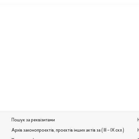
Пошук за реквізитами
Архів законопроєктів, проєктів інших актів за ( III – IX скл.)