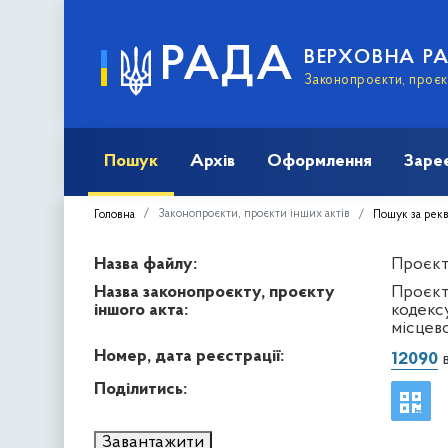
РАДА
ВЕРХОВНА Р
Законопроєкти, проєкт
Пошук
Архів
Оформлення
Заре
Законопроєкти, проєкти інших актів
Головна
Пошук за рек
Назва файлу:
Проєкт 
Назва законопроєкту, проєкту
Проєкт 
іншого акта:
кодексу
місцев
Номер, дата реєстрації:
12090
в
Поділитись:
Завантажити