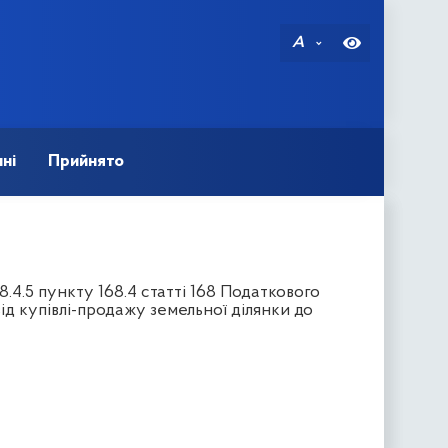
A
ні
Прийнято
.4.5 пункту 168.4 статті 168 Податкового
ід купівлі-продажу земельної ділянки до