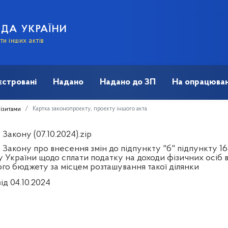
АДА УКРАЇНИ
и інших актів
єстровані
Надано
Надано до ЗП
На опрацюван
Картка законопроєкту, проєкту іншого акта
візитами
Закону (07.10.2024).zip
Закону про внесення змін до підпункту "б" підпункту 168
 України щодо сплати податку на доходи фізичних осіб в
ого бюджету за місцем розташування такої ділянки
ід 04.10.2024