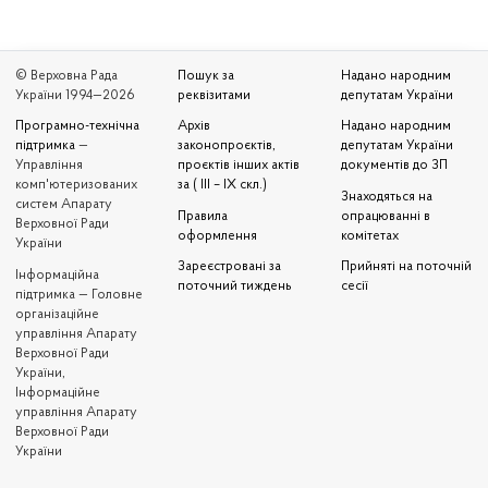
© Верховна Рада
Пошук за
Надано народним
України 1994—2026
реквізитами
депутатам України
Програмно-технічна
Архів
Надано народним
підтримка
—
законопроєктів,
депутатам України
Управління
проєктів інших актів
документів до ЗП
комп'ютеризованих
за ( III – IX скл.)
Знаходяться на
систем Апарату
Правила
опрацюванні в
Верховної Ради
оформлення
комітетах
України
Зареєстровані за
Прийняті на поточній
Iнформаційна
поточний тиждень
сесії
підтримка — Головне
організаційне
управління Апарату
Верховної Ради
України,
Інформаційне
управління Апарату
Верховної Ради
України