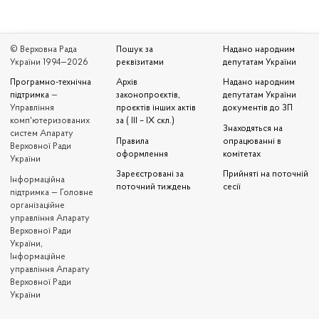
© Верховна Рада
Пошук за
Надано народним
України 1994—2026
реквізитами
депутатам України
Програмно-технічна
Архів
Надано народним
підтримка
—
законопроєктів,
депутатам України
Управління
проєктів інших актів
документів до ЗП
комп'ютеризованих
за ( III – IX скл.)
Знаходяться на
систем Апарату
Правила
опрацюванні в
Верховної Ради
оформлення
комітетах
України
Зареєстровані за
Прийняті на поточній
Iнформаційна
поточний тиждень
сесії
підтримка — Головне
організаційне
управління Апарату
Верховної Ради
України,
Інформаційне
управління Апарату
Верховної Ради
України