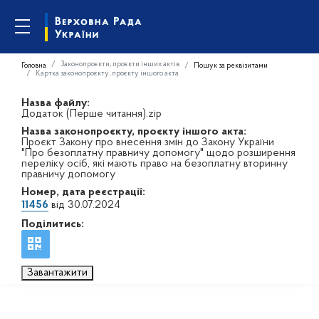
Законопроєкти, проєкти інших актів
Головна
Пошук за реквізитами
Картка законопроєкту, проєкту іншого акта
Назва файлу:
Додаток (Перше читання).zip
Назва законопроєкту, проєкту іншого акта:
Проєкт Закону про внесення змін до Закону України
"Про безоплатну правничу допомогу" щодо розширення
переліку осіб, які мають право на безоплатну вторинну
правничу допомогу
Номер, дата реєстрації:
11456
від 30.07.2024
Поділитись:
Завантажити