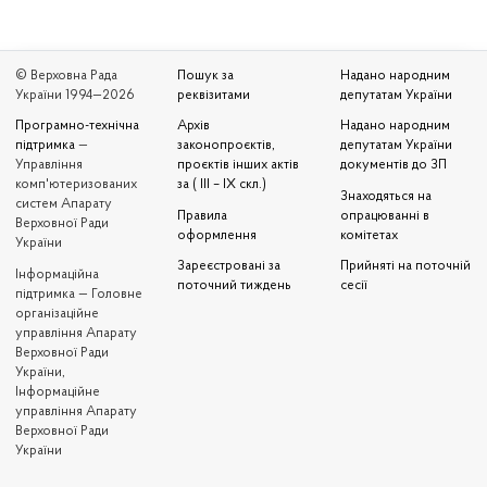
© Верховна Рада
Пошук за
Надано народним
України 1994—2026
реквізитами
депутатам України
Програмно-технічна
Архів
Надано народним
підтримка
—
законопроєктів,
депутатам України
Управління
проєктів інших актів
документів до ЗП
комп'ютеризованих
за ( III – IX скл.)
Знаходяться на
систем Апарату
Правила
опрацюванні в
Верховної Ради
оформлення
комітетах
України
Зареєстровані за
Прийняті на поточній
Iнформаційна
поточний тиждень
сесії
підтримка — Головне
організаційне
управління Апарату
Верховної Ради
України,
Інформаційне
управління Апарату
Верховної Ради
України