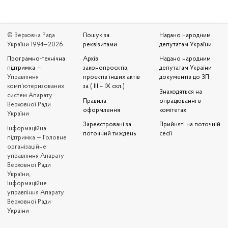
© Верховна Рада
Пошук за
Надано народним
України 1994—2026
реквізитами
депутатам України
Програмно-технічна
Архів
Надано народним
підтримка
—
законопроєктів,
депутатам України
Управління
проєктів інших актів
документів до ЗП
комп'ютеризованих
за ( III – IX скл.)
Знаходяться на
систем Апарату
Правила
опрацюванні в
Верховної Ради
оформлення
комітетах
України
Зареєстровані за
Прийняті на поточній
Iнформаційна
поточний тиждень
сесії
підтримка — Головне
організаційне
управління Апарату
Верховної Ради
України,
Інформаційне
управління Апарату
Верховної Ради
України