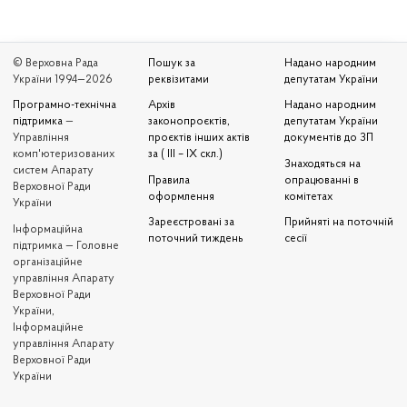
© Верховна Рада
Пошук за
Надано народним
України 1994—2026
реквізитами
депутатам України
Програмно-технічна
Архів
Надано народним
підтримка
—
законопроєктів,
депутатам України
Управління
проєктів інших актів
документів до ЗП
комп'ютеризованих
за ( III – IX скл.)
Знаходяться на
систем Апарату
Правила
опрацюванні в
Верховної Ради
оформлення
комітетах
України
Зареєстровані за
Прийняті на поточній
Iнформаційна
поточний тиждень
сесії
підтримка — Головне
організаційне
управління Апарату
Верховної Ради
України,
Інформаційне
управління Апарату
Верховної Ради
України