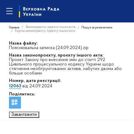
Законопроєкти, проєкти інших актів
Головна
Пошук за реквізитами
Картка законопроєкту, проєкту іншого акта
Назва файлу:
Пояснювальна записка (24.09.2024).zip
Назва законопроєкту, проєкту іншого акта:
Проєкт Закону про внесення змін до статті 292
Цивільного процесуального кодексу України щодо
стягнення необґрунтованих активів, набутих двома або
більше особами
Номер, дата реєстрації:
12063
від 24.09.2024
Поділитись:
Завантажити