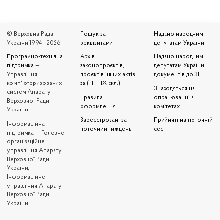
© Верховна Рада
Пошук за
Надано народним
України 1994—2026
реквізитами
депутатам України
Програмно-технічна
Архів
Надано народним
підтримка
—
законопроєктів,
депутатам України
Управління
проєктів інших актів
документів до ЗП
комп'ютеризованих
за ( III – IX скл.)
Знаходяться на
систем Апарату
Правила
опрацюванні в
Верховної Ради
оформлення
комітетах
України
Зареєстровані за
Прийняті на поточній
Iнформаційна
поточний тиждень
сесії
підтримка — Головне
організаційне
управління Апарату
Верховної Ради
України,
Інформаційне
управління Апарату
Верховної Ради
України