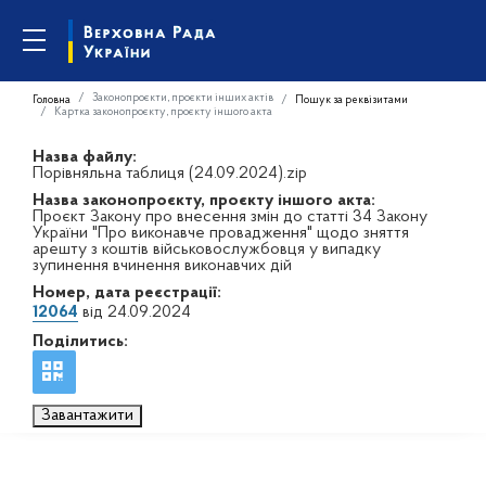
Законопроєкти, проєкти інших актів
Головна
Пошук за реквізитами
Картка законопроєкту, проєкту іншого акта
Назва файлу:
Порівняльна таблиця (24.09.2024).zip
Назва законопроєкту, проєкту іншого акта:
Проєкт Закону про внесення змін до статті 34 Закону
України "Про виконавче провадження" щодо зняття
арешту з коштів військовослужбовця у випадку
зупинення вчинення виконавчих дій
Номер, дата реєстрації:
12064
від 24.09.2024
Поділитись:
Завантажити