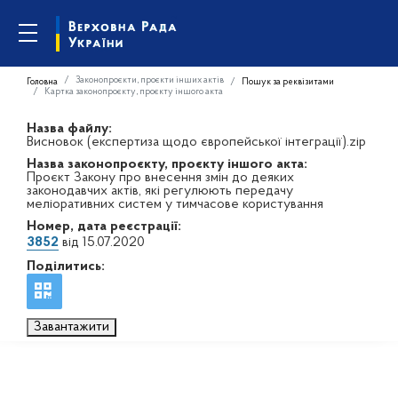
Законопроєкти, проєкти інших актів
Головна
Пошук за реквізитами
Картка законопроєкту, проєкту іншого акта
Назва файлу:
Висновок (експертиза щодо європейської інтеграції).zip
Назва законопроєкту, проєкту іншого акта:
Проєкт Закону про внесення змін до деяких
законодавчих актів, які регулюють передачу
меліоративних систем у тимчасове користування
Номер, дата реєстрації:
3852
від 15.07.2020
Поділитись:
Завантажити