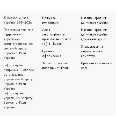
© Верховна Рада
Пошук за
Надано народним
України 1994—2026
реквізитами
депутатам України
Програмно-технічна
Архів
Надано народним
підтримка
—
законопроєктів,
депутатам України
Управління
проєктів інших актів
документів до ЗП
комп'ютеризованих
за ( III – IX скл.)
Знаходяться на
систем Апарату
Правила
опрацюванні в
Верховної Ради
оформлення
комітетах
України
Зареєстровані за
Прийняті на поточній
Iнформаційна
поточний тиждень
сесії
підтримка — Головне
організаційне
управління Апарату
Верховної Ради
України,
Інформаційне
управління Апарату
Верховної Ради
України