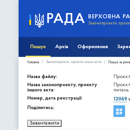
РАДА
ВЕРХОВНА Р
Законопроєкти, проєкт
Пошук
Архів
Оформлення
Заре
Законопроєкти, проєкти інших актів
Головна
Пошук за рек
Назва файлу:
Проєкт 
Назва законопроєкту, проєкту
Проєкт
іншого акта:
питань
Номер, дата реєстрації:
12069
в
Поділитись:
Завантажити