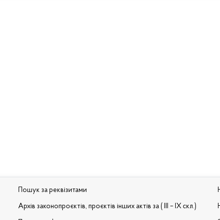
Пошук за реквізитами
Архів законопроєктів, проєктів інших актів за ( III – IX скл.)