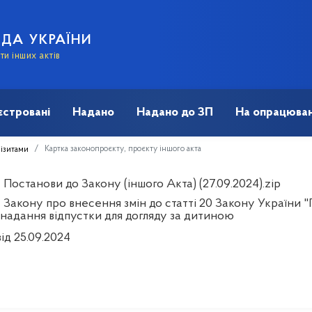
АДА УКРАЇНИ
и інших актів
єстровані
Надано
Надано до ЗП
На опрацюван
Картка законопроєкту, проєкту іншого акта
візитами
Постанови до Закону (іншого Акта) (27.09.2024).zip
 Закону про внесення змін до статті 20 Закону України
 надання відпустки для догляду за дитиною
ід 25.09.2024