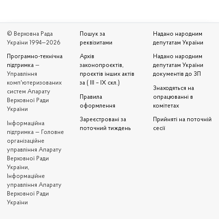
© Верховна Рада
Пошук за
Надано народним
України 1994—2026
реквізитами
депутатам України
Програмно-технічна
Архів
Надано народним
підтримка
—
законопроєктів,
депутатам України
Управління
проєктів інших актів
документів до ЗП
комп'ютеризованих
за ( III – IX скл.)
Знаходяться на
систем Апарату
Правила
опрацюванні в
Верховної Ради
оформлення
комітетах
України
Зареєстровані за
Прийняті на поточній
Iнформаційна
поточний тиждень
сесії
підтримка — Головне
організаційне
управління Апарату
Верховної Ради
України,
Інформаційне
управління Апарату
Верховної Ради
України