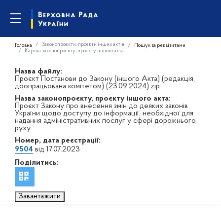
Законопроєкти, проєкти інших актів
Головна
Пошук за реквізитами
Картка законопроєкту, проєкту іншого акта
Назва файлу:
Проєкт Постанови до Закону (іншого Акта) (редакція,
доопрацьована комітетом) (23.09.2024).zip
Назва законопроєкту, проєкту іншого акта:
Проєкт Закону про внесення змін до деяких законів
України щодо доступу до інформації, необхідної для
надання адміністративних послуг у сфері дорожнього
руху
Номер, дата реєстрації:
9504
від 17.07.2023
Поділитись:
Завантажити