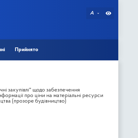
A
ні
Прийнято
чні закупівлі" щодо забезпечення
формації про ціни на матеріальні ресурси
ицтва (прозоре будівництво)