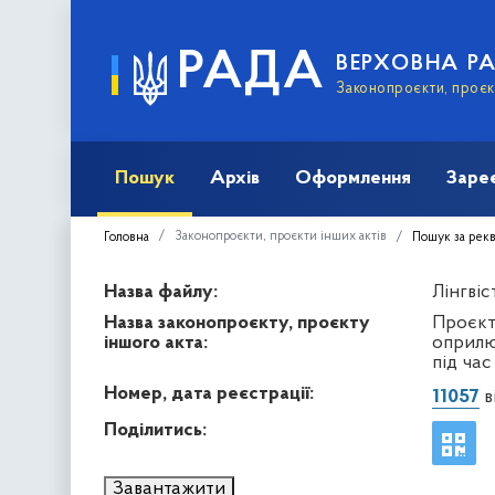
РАДА
ВЕРХОВНА Р
Законопроєкти, проєкт
Пошук
Архів
Оформлення
Заре
Законопроєкти, проєкти інших актів
Головна
Пошук за рек
Назва файлу:
Лінгвіс
Назва законопроєкту, проєкту
Проєкт
іншого акта:
оприлю
під час
Номер, дата реєстрації:
11057
в
Поділитись:
Завантажити