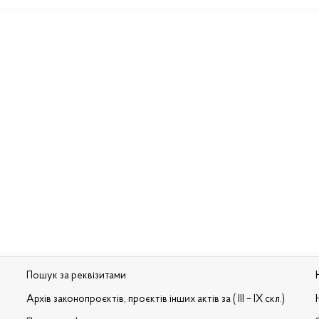
Пошук за реквізитами
Архів законопроєктів, проєктів інших актів за ( III – IX скл.)