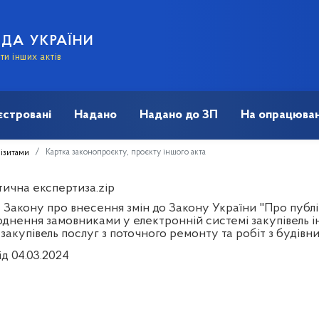
АДА УКРАЇНИ
и інших актів
єстровані
Надано
Надано до ЗП
На опрацюван
Картка законопроєкту, проєкту іншого акта
візитами
тична експертиза.zip
 Закону про внесення змін до Закону України "Про публі
днення замовниками у електронній системі закупівель ін
 закупівель послуг з поточного ремонту та робіт з будівн
ід 04.03.2024