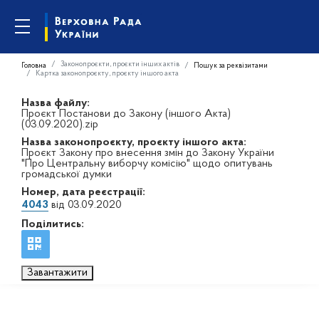
Законопроєкти, проєкти інших актів
Головна
Пошук за реквізитами
Картка законопроєкту, проєкту іншого акта
Назва файлу:
Проєкт Постанови до Закону (іншого Акта)
(03.09.2020).zip
Назва законопроєкту, проєкту іншого акта:
Проєкт Закону про внесення змін до Закону України
"Про Центральну виборчу комісію" щодо опитувань
громадської думки
Номер, дата реєстрації:
4043
від 03.09.2020
Поділитись:
Завантажити