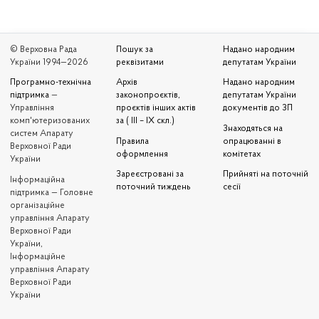
© Верховна Рада
Пошук за
Надано народним
України 1994—2026
реквізитами
депутатам України
Програмно-технічна
Архів
Надано народним
підтримка
—
законопроєктів,
депутатам України
Управління
проєктів інших актів
документів до ЗП
комп'ютеризованих
за ( III – IX скл.)
Знаходяться на
систем Апарату
Правила
опрацюванні в
Верховної Ради
оформлення
комітетах
України
Зареєстровані за
Прийняті на поточній
Iнформаційна
поточний тиждень
сесії
підтримка — Головне
організаційне
управління Апарату
Верховної Ради
України,
Інформаційне
управління Апарату
Верховної Ради
України