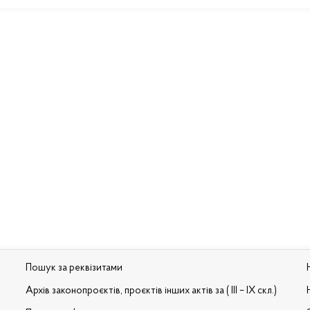
Пошук за реквізитами
Архів законопроєктів, проєктів інших актів за ( III – IX скл.)