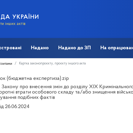
АДА УКРАЇНИ
и інших актів
єстровані
Надано
Надано до ЗП
На опрацюван
Картка законопроєкту, проєкту іншого акта
візитами
ок (бюджетна експертиза).zip
 Закону про внесення змін до розділу ХІХ Кримінального
оротні втрати особового складу та/або знищення військов
дування подібних фактів
ід 26.06.2024