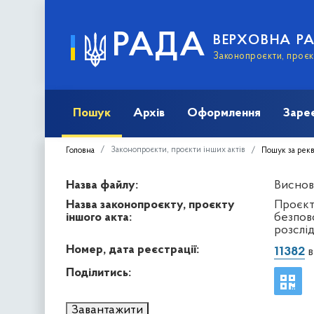
РАДА
ВЕРХОВНА Р
Законопроєкти, проєкт
Пошук
Архів
Оформлення
Заре
Законопроєкти, проєкти інших актів
Головна
Пошук за рек
Назва файлу:
Виснов
Назва законопроєкту, проєкту
Проєкт
іншого акта:
безпов
розслі
Номер, дата реєстрації:
11382
в
Поділитись:
Завантажити