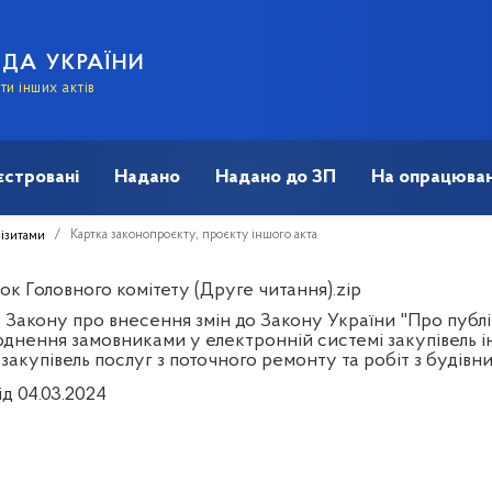
АДА УКРАЇНИ
и інших актів
єстровані
Надано
Надано до ЗП
На опрацюван
Картка законопроєкту, проєкту іншого акта
візитами
к Головного комітету (Друге читання).zip
 Закону про внесення змін до Закону України "Про публі
днення замовниками у електронній системі закупівель ін
 закупівель послуг з поточного ремонту та робіт з будівн
ід 04.03.2024