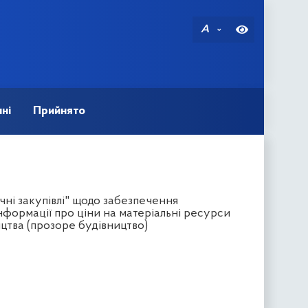
A
ні
Прийнято
чні закупівлі" щодо забезпечення
формації про ціни на матеріальні ресурси
ицтва (прозоре будівництво)