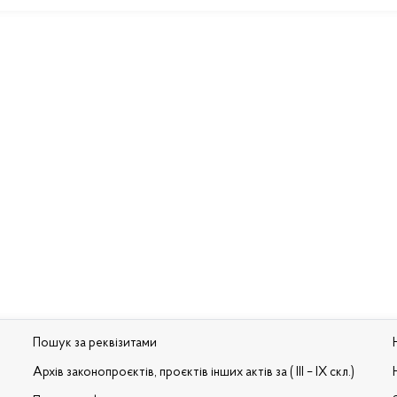
Пошук за реквізитами
Архів законопроєктів, проєктів інших актів за ( III – IX скл.)