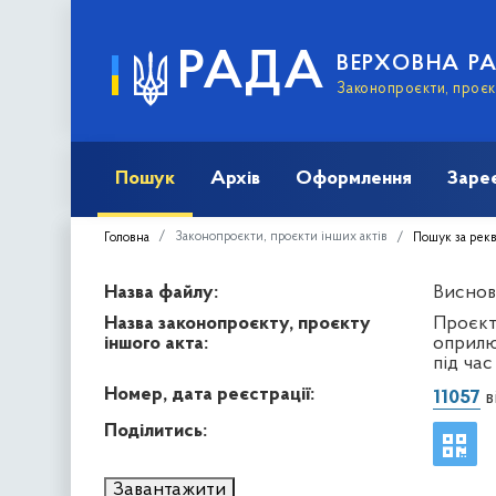
РАДА
ВЕРХОВНА Р
Законопроєкти, проєкт
Пошук
Архів
Оформлення
Заре
Законопроєкти, проєкти інших актів
Головна
Пошук за рек
Назва файлу:
Висново
Назва законопроєкту, проєкту
Проєкт
іншого акта:
оприлю
під час
Номер, дата реєстрації:
11057
в
Поділитись:
Завантажити