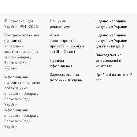
© Верховна Рада
Пошук за
Надано народним
України 1994—2026
реквізитами
депутатам України
Програмно-технічна
Архів
Надано народним
підтримка
—
законопроєктів,
депутатам України
Управління
проєктів інших актів
документів до ЗП
комп'ютеризованих
за ( III – IX скл.)
Знаходяться на
систем Апарату
Правила
опрацюванні в
Верховної Ради
оформлення
комітетах
України
Зареєстровані за
Прийняті на поточній
Iнформаційна
поточний тиждень
сесії
підтримка — Головне
організаційне
управління Апарату
Верховної Ради
України,
Інформаційне
управління Апарату
Верховної Ради
України