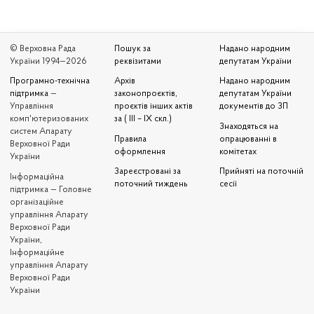
© Верховна Рада
Пошук за
Надано народним
України 1994—2026
реквізитами
депутатам України
Програмно-технічна
Архів
Надано народним
підтримка
—
законопроєктів,
депутатам України
Управління
проєктів інших актів
документів до ЗП
комп'ютеризованих
за ( III – IX скл.)
Знаходяться на
систем Апарату
Правила
опрацюванні в
Верховної Ради
оформлення
комітетах
України
Зареєстровані за
Прийняті на поточній
Iнформаційна
поточний тиждень
сесії
підтримка — Головне
організаційне
управління Апарату
Верховної Ради
України,
Інформаційне
управління Апарату
Верховної Ради
України