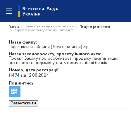
Законопроєкти, проєкти інших актів
Головна
Пошук за реквізитами
Картка законопроєкту, проєкту іншого акта
Назва файлу:
Порівняльна таблиця (Друге читання).zip
Назва законопроєкту, проєкту іншого акта:
Проєкт Закону про особливості продажу пакетів акцій,
що належать державі у статутному капіталі банків
Номер, дата реєстрації:
11474
від 12.08.2024
Поділитись:
Завантажити