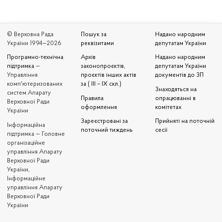
© Верховна Рада
Пошук за
Надано народним
України 1994—2026
реквізитами
депутатам України
Програмно-технічна
Архів
Надано народним
підтримка
—
законопроєктів,
депутатам України
Управління
проєктів інших актів
документів до ЗП
комп'ютеризованих
за ( III – IX скл.)
Знаходяться на
систем Апарату
Правила
опрацюванні в
Верховної Ради
оформлення
комітетах
України
Зареєстровані за
Прийняті на поточній
Iнформаційна
поточний тиждень
сесії
підтримка — Головне
організаційне
управління Апарату
Верховної Ради
України,
Інформаційне
управління Апарату
Верховної Ради
України