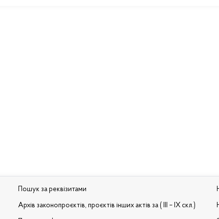
Пошук за реквізитами
Архів законопроєктів, проєктів інших актів за ( III – IX скл.)