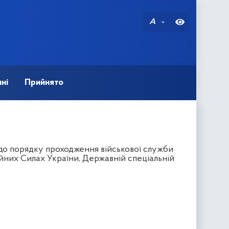
A
ні
Прийнято
одо порядку проходження військової служби
йних Силах України, Державній спеціальній