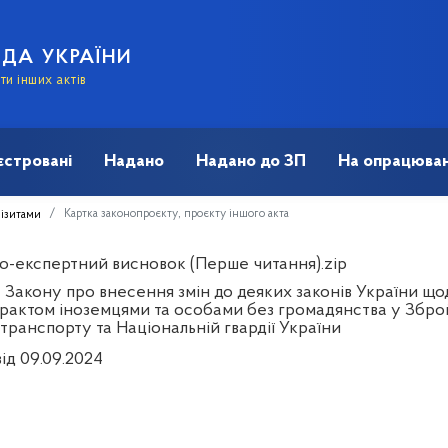
АДА УКРАЇНИ
и інших актів
єстровані
Надано
Надано до ЗП
На опрацюван
Картка законопроєкту, проєкту іншого акта
візитами
о-експертний висновок (Перше читання).zip
 Закону про внесення змін до деяких законів України щ
трактом іноземцями та особами без громадянства у Збро
транспорту та Національній гвардії України
ід 09.09.2024