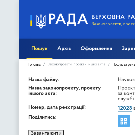
РАДА
ВЕРХОВНА Р
Законопроєкти, проєкт
Пошук
Архів
Оформлення
Заре
Законопроєкти, проєкти інших актів
Головна
Пошук за рек
Назва файлу:
Науков
Назва законопроєкту, проєкту
Проєкт
іншого акта:
за кон
службі 
Номер, дата реєстрації:
12023
в
Поділитись:
Завантажити