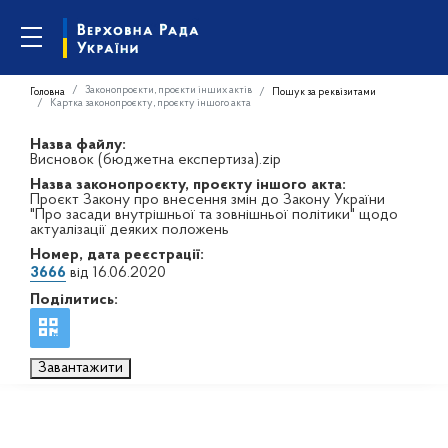
Законопроєкти, проєкти інших актів
Головна
Пошук за реквізитами
Картка законопроєкту, проєкту іншого акта
Назва файлу:
Висновок (бюджетна експертиза).zip
Назва законопроєкту, проєкту іншого акта:
Проєкт Закону про внесення змін до Закону України
"Про засади внутрішньої та зовнішньої політики" щодо
актуалізації деяких положень
Номер, дата реєстрації:
3666
від 16.06.2020
Поділитись:
Завантажити