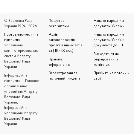
© Верховна Рада
Пошук за
Надано народним
України 1994—2026
реквізитами
депутатам України
Програмно-технічна
Архів
Надано народним
підтримка
—
законопроєктів,
депутатам України
Управління
проєктів інших актів
документів до ЗП
комп'ютеризованих
за ( III – IX скл.)
Знаходяться на
систем Апарату
Правила
опрацюванні в
Верховної Ради
оформлення
комітетах
України
Зареєстровані за
Прийняті на поточній
Iнформаційна
поточний тиждень
сесії
підтримка — Головне
організаційне
управління Апарату
Верховної Ради
України,
Інформаційне
управління Апарату
Верховної Ради
України