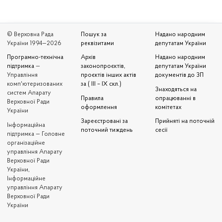
© Верховна Рада
Пошук за
Надано народним
України 1994—2026
реквізитами
депутатам України
Програмно-технічна
Архів
Надано народним
підтримка
—
законопроєктів,
депутатам України
Управління
проєктів інших актів
документів до ЗП
комп'ютеризованих
за ( III – IX скл.)
Знаходяться на
систем Апарату
Правила
опрацюванні в
Верховної Ради
оформлення
комітетах
України
Зареєстровані за
Прийняті на поточній
Iнформаційна
поточний тиждень
сесії
підтримка — Головне
організаційне
управління Апарату
Верховної Ради
України,
Інформаційне
управління Апарату
Верховної Ради
України