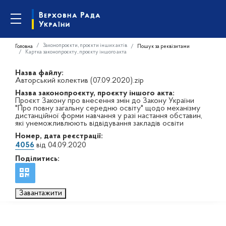
Законопроєкти, проєкти інших актів
Головна
Пошук за реквізитами
Картка законопроєкту, проєкту іншого акта
Назва файлу:
Авторський колектив (07.09.2020).zip
Назва законопроєкту, проєкту іншого акта:
Проєкт Закону про внесення змін до Закону України
"Про повну загальну середню освіту" щодо механізму
дистанційної форми навчання у разі настання обставин,
які унеможливлюють відвідування закладів освіти
Номер, дата реєстрації:
4056
від 04.09.2020
Поділитись:
Завантажити