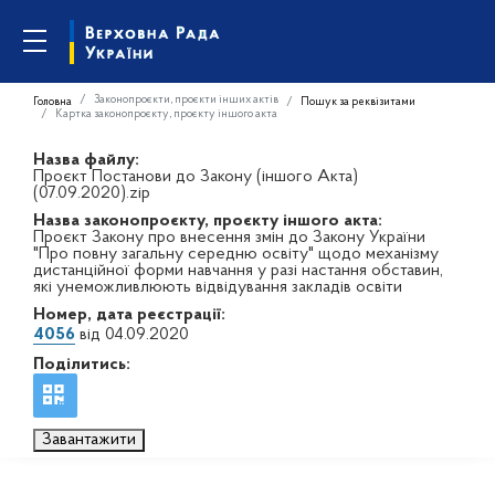
Законопроєкти, проєкти інших актів
Головна
Пошук за реквізитами
Картка законопроєкту, проєкту іншого акта
Назва файлу:
Проєкт Постанови до Закону (іншого Акта)
(07.09.2020).zip
Назва законопроєкту, проєкту іншого акта:
Проєкт Закону про внесення змін до Закону України
"Про повну загальну середню освіту" щодо механізму
дистанційної форми навчання у разі настання обставин,
які унеможливлюють відвідування закладів освіти
Номер, дата реєстрації:
4056
від 04.09.2020
Поділитись:
Завантажити