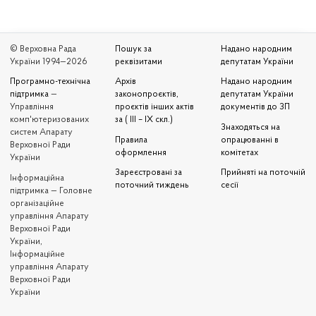
© Верховна Рада
Пошук за
Надано народним
України 1994—2026
реквізитами
депутатам України
Програмно-технічна
Архів
Надано народним
підтримка
—
законопроєктів,
депутатам України
Управління
проєктів інших актів
документів до ЗП
комп'ютеризованих
за ( III – IX скл.)
Знаходяться на
систем Апарату
Правила
опрацюванні в
Верховної Ради
оформлення
комітетах
України
Зареєстровані за
Прийняті на поточній
Iнформаційна
поточний тиждень
сесії
підтримка — Головне
організаційне
управління Апарату
Верховної Ради
України,
Інформаційне
управління Апарату
Верховної Ради
України