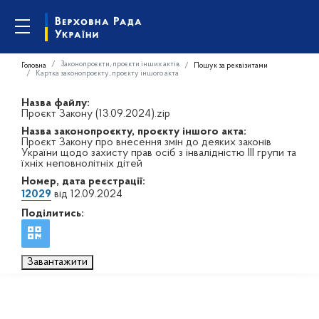
Законопроєкти, проєкти інших актів
Головна
Пошук за реквізитами
Картка законопроєкту, проєкту іншого акта
Назва файлу:
Проєкт Закону (13.09.2024).zip
Назва законопроєкту, проєкту іншого акта:
Проєкт Закону про внесення змін до деяких законів
України щодо захисту прав осіб з інвалідністю ІІІ групи та
їхніх неповнолітніх дітей
Номер, дата реєстрації:
12029
від 12.09.2024
Поділитись:
Завантажити