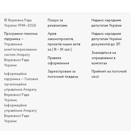
© Верховна Рада
Пошук за
Надано народним
України 1994—2026
реквізитами
депутатам України
Програмно-технічна
Архів
Надано народним
підтримка
—
законопроєктів,
депутатам України
Управління
проєктів інших актів
документів до ЗП
комп'ютеризованих
за ( III – IX скл.)
Знаходяться на
систем Апарату
Правила
опрацюванні в
Верховної Ради
оформлення
комітетах
України
Зареєстровані за
Прийняті на поточній
Iнформаційна
поточний тиждень
сесії
підтримка — Головне
організаційне
управління Апарату
Верховної Ради
України,
Інформаційне
управління Апарату
Верховної Ради
України