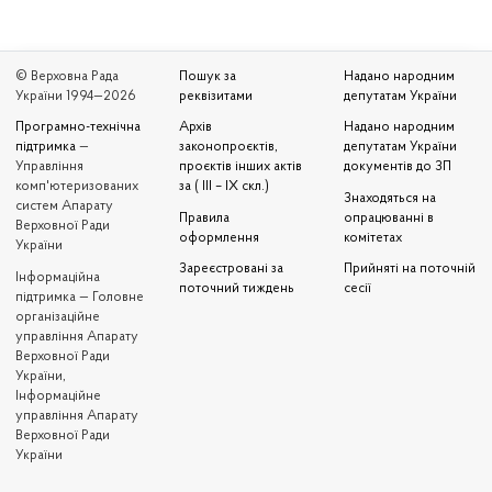
© Верховна Рада
Пошук за
Надано народним
України 1994—2026
реквізитами
депутатам України
Програмно-технічна
Архів
Надано народним
підтримка
—
законопроєктів,
депутатам України
Управління
проєктів інших актів
документів до ЗП
комп'ютеризованих
за ( III – IX скл.)
Знаходяться на
систем Апарату
Правила
опрацюванні в
Верховної Ради
оформлення
комітетах
України
Зареєстровані за
Прийняті на поточній
Iнформаційна
поточний тиждень
сесії
підтримка — Головне
організаційне
управління Апарату
Верховної Ради
України,
Інформаційне
управління Апарату
Верховної Ради
України