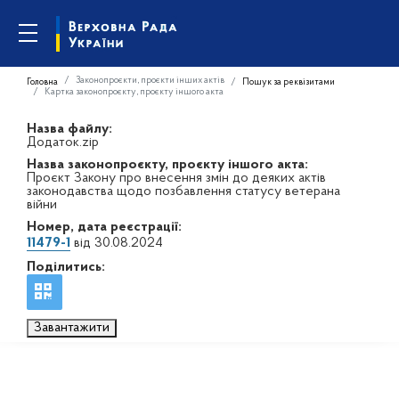
Законопроєкти, проєкти інших актів
Головна
Пошук за реквізитами
Картка законопроєкту, проєкту іншого акта
Назва файлу:
Додаток.zip
Назва законопроєкту, проєкту іншого акта:
Проєкт Закону про внесення змін до деяких актів
законодавства щодо позбавлення статусу ветерана
війни
Номер, дата реєстрації:
11479-1
від 30.08.2024
Поділитись:
Завантажити