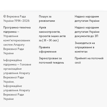
© Верховна Рада
Пошук за
Надано народним
України 1994—2026
реквізитами
депутатам України
Програмно-технічна
Архів
Надано народним
підтримка
—
законопроєктів,
депутатам України
Управління
проєктів інших актів
документів до ЗП
комп'ютеризованих
за ( III – IX скл.)
Знаходяться на
систем Апарату
Правила
опрацюванні в
Верховної Ради
оформлення
комітетах
України
Зареєстровані за
Прийняті на поточній
Iнформаційна
поточний тиждень
сесії
підтримка — Головне
організаційне
управління Апарату
Верховної Ради
України,
Інформаційне
управління Апарату
Верховної Ради
України