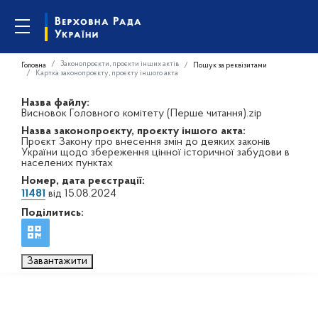
Законопроєкти, проєкти інших актів
Головна
Пошук за реквізитами
Картка законопроєкту, проєкту іншого акта
Назва файлу:
Висновок Головного комітету (Перше читання).zip
Назва законопроєкту, проєкту іншого акта:
Проєкт Закону про внесення змін до деяких законів
України щодо збереження цінної історичної забудови в
населених пунктах
Номер, дата реєстрації:
11481
від 15.08.2024
Поділитись:
Завантажити