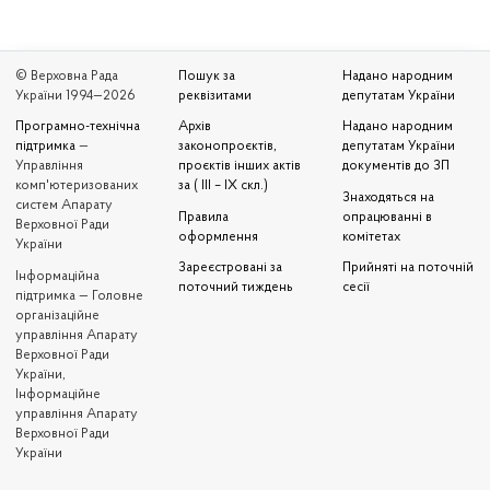
© Верховна Рада
Пошук за
Надано народним
України 1994—2026
реквізитами
депутатам України
Програмно-технічна
Архів
Надано народним
підтримка
—
законопроєктів,
депутатам України
Управління
проєктів інших актів
документів до ЗП
комп'ютеризованих
за ( III – IX скл.)
Знаходяться на
систем Апарату
Правила
опрацюванні в
Верховної Ради
оформлення
комітетах
України
Зареєстровані за
Прийняті на поточній
Iнформаційна
поточний тиждень
сесії
підтримка — Головне
організаційне
управління Апарату
Верховної Ради
України,
Інформаційне
управління Апарату
Верховної Ради
України