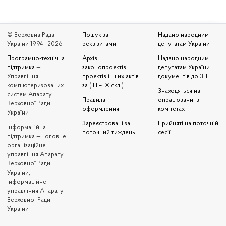
© Верховна Рада
Пошук за
Надано народним
України 1994—2026
реквізитами
депутатам України
Програмно-технічна
Архів
Надано народним
підтримка
—
законопроєктів,
депутатам України
Управління
проєктів інших актів
документів до ЗП
комп'ютеризованих
за ( III – IX скл.)
Знаходяться на
систем Апарату
Правила
опрацюванні в
Верховної Ради
оформлення
комітетах
України
Зареєстровані за
Прийняті на поточній
Iнформаційна
поточний тиждень
сесії
підтримка — Головне
організаційне
управління Апарату
Верховної Ради
України,
Інформаційне
управління Апарату
Верховної Ради
України