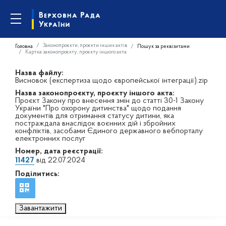
Законопроєкти, проєкти інших актів
Головна
Пошук за реквізитами
Картка законопроєкту, проєкту іншого акта
Назва файлу:
Висновок (експертиза щодо європейської інтеграції).zip
Назва законопроєкту, проєкту іншого акта:
Проєкт Закону про внесення змін до статті 30-1 Закону
України "Про охорону дитинства" щодо подання
документів для отримання статусу дитини, яка
постраждала внаслідок воєнних дій і збройних
конфліктів, засобами Єдиного державного вебпорталу
електронних послуг
Номер, дата реєстрації:
11427
від 22.07.2024
Поділитись:
Завантажити