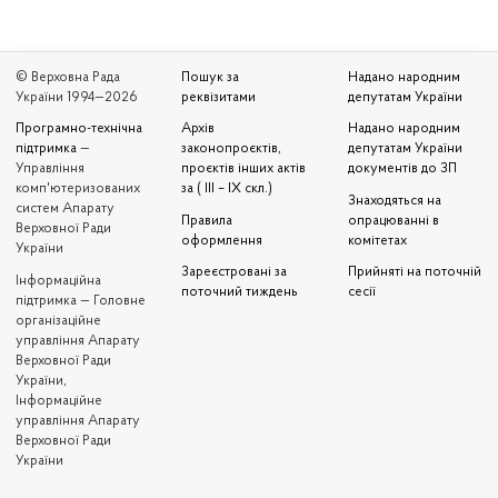
© Верховна Рада
Пошук за
Надано народним
України 1994—2026
реквізитами
депутатам України
Програмно-технічна
Архів
Надано народним
підтримка
—
законопроєктів,
депутатам України
Управління
проєктів інших актів
документів до ЗП
комп'ютеризованих
за ( III – IX скл.)
Знаходяться на
систем Апарату
Правила
опрацюванні в
Верховної Ради
оформлення
комітетах
України
Зареєстровані за
Прийняті на поточній
Iнформаційна
поточний тиждень
сесії
підтримка — Головне
організаційне
управління Апарату
Верховної Ради
України,
Інформаційне
управління Апарату
Верховної Ради
України