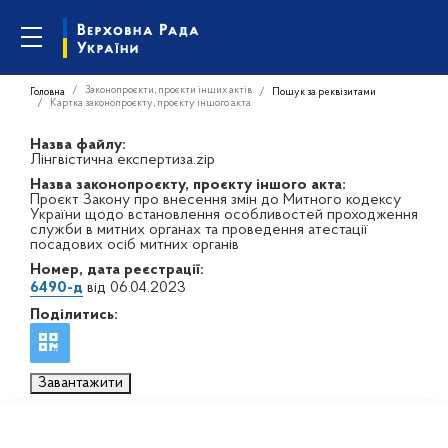
Законопроєкти, проєкти інших актів
Головна
Пошук за реквізитами
Картка законопроєкту, проєкту іншого акта
Назва файлу:
Лінгвістична експертиза.zip
Назва законопроєкту, проєкту іншого акта:
Проєкт Закону про внесення змін до Митного кодексу
України щодо встановлення особливостей проходження
служби в митних органах та проведення атестації
посадових осіб митних органів
Номер, дата реєстрації:
6490-д
від 06.04.2023
Поділитись:
Завантажити