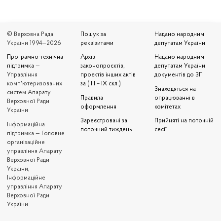
© Верховна Рада
Пошук за
Надано народним
України 1994—2026
реквізитами
депутатам України
Програмно-технічна
Архів
Надано народним
підтримка
—
законопроєктів,
депутатам України
Управління
проєктів інших актів
документів до ЗП
комп'ютеризованих
за ( III – IX скл.)
Знаходяться на
систем Апарату
Правила
опрацюванні в
Верховної Ради
оформлення
комітетах
України
Зареєстровані за
Прийняті на поточній
Iнформаційна
поточний тиждень
сесії
підтримка — Головне
організаційне
управління Апарату
Верховної Ради
України,
Інформаційне
управління Апарату
Верховної Ради
України