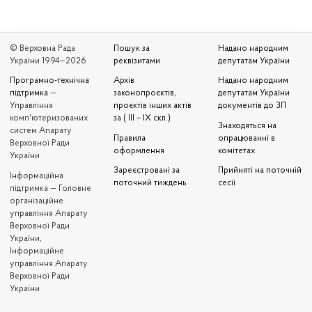
© Верховна Рада
Пошук за
Надано народним
України 1994—2026
реквізитами
депутатам України
Програмно-технічна
Архів
Надано народним
підтримка
—
законопроєктів,
депутатам України
Управління
проєктів інших актів
документів до ЗП
комп'ютеризованих
за ( III – IX скл.)
Знаходяться на
систем Апарату
Правила
опрацюванні в
Верховної Ради
оформлення
комітетах
України
Зареєстровані за
Прийняті на поточній
Iнформаційна
поточний тиждень
сесії
підтримка — Головне
організаційне
управління Апарату
Верховної Ради
України,
Інформаційне
управління Апарату
Верховної Ради
України