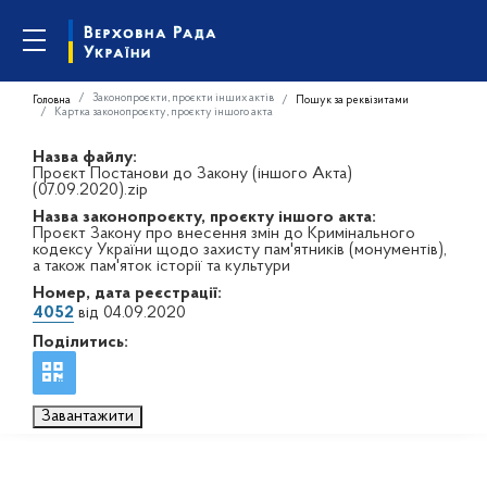
Законопроєкти, проєкти інших актів
Головна
Пошук за реквізитами
Картка законопроєкту, проєкту іншого акта
Назва файлу:
Проєкт Постанови до Закону (іншого Акта)
(07.09.2020).zip
Назва законопроєкту, проєкту іншого акта:
Проєкт Закону про внесення змін до Кримінального
кодексу України щодо захисту пам'ятників (монументів),
а також пам'яток історії та культури
Номер, дата реєстрації:
4052
від 04.09.2020
Поділитись:
Завантажити