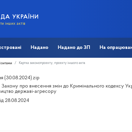
АДА УКРАЇНИ
и інших актів
єстровані
Надано
Надано до ЗП
На опрацюван
Картка законопроєкту, проєкту іншого акта
візитами
 (30.08.2024).zip
 Закону про внесення змін до Кримінального кодексу Укр
ицтво державі-агресору
ід 28.08.2024