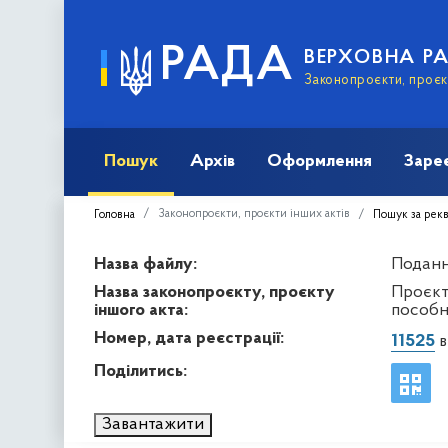
РАДА
ВЕРХОВНА Р
Законопроєкти, проєкт
Пошук
Архів
Оформлення
Заре
Законопроєкти, проєкти інших актів
Головна
Пошук за рек
Назва файлу:
Подання
Назва законопроєкту, проєкту
Проєкт
іншого акта:
пособн
Номер, дата реєстрації:
11525
в
Поділитись:
Завантажити