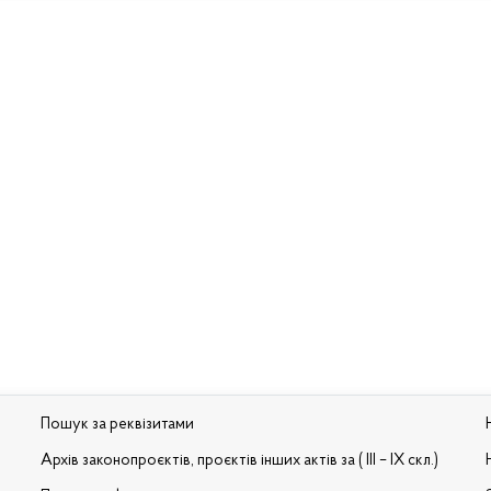
Пошук за реквізитами
Архів законопроєктів, проєктів інших актів за ( III – IX скл.)