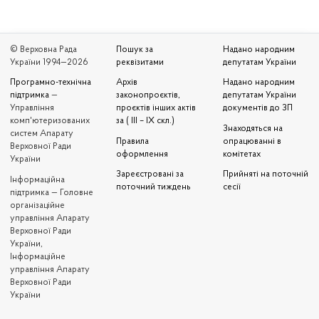
© Верховна Рада
Пошук за
Надано народним
України 1994—2026
реквізитами
депутатам України
Програмно-технічна
Архів
Надано народним
підтримка
—
законопроєктів,
депутатам України
Управління
проєктів інших актів
документів до ЗП
комп'ютеризованих
за ( III – IX скл.)
Знаходяться на
систем Апарату
Правила
опрацюванні в
Верховної Ради
оформлення
комітетах
України
Зареєстровані за
Прийняті на поточній
Iнформаційна
поточний тиждень
сесії
підтримка — Головне
організаційне
управління Апарату
Верховної Ради
України,
Інформаційне
управління Апарату
Верховної Ради
України